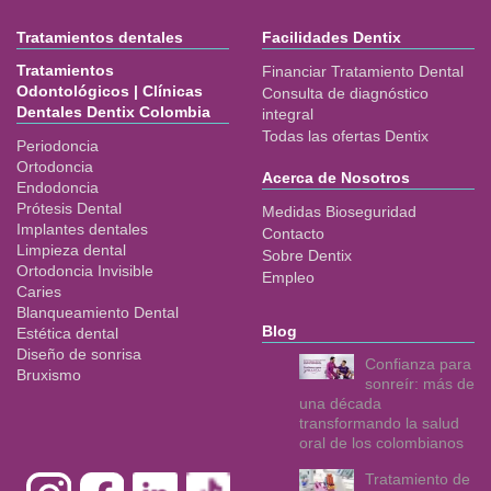
Tratamientos dentales
Facilidades Dentix
Tratamientos
Financiar Tratamiento Dental
Odontológicos | Clínicas
Consulta de diagnóstico
Dentales Dentix Colombia
integral
Todas las ofertas Dentix
Periodoncia
Ortodoncia
Acerca de Nosotros
Endodoncia
Prótesis Dental
Medidas Bioseguridad
Implantes dentales
Contacto
Limpieza dental
Sobre Dentix
Ortodoncia Invisible
Empleo
Caries
Blanqueamiento Dental
Blog
Estética dental
Diseño de sonrisa
Confianza para
Bruxismo
sonreír: más de
una década
transformando la salud
oral de los colombianos
Tratamiento de