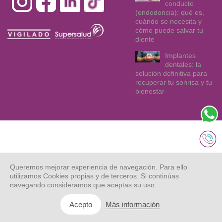
conducto
(endodoncia): qué es,
cuándo se necesita y
cómo puede salvar tu
diente
Implantes
dentales: la
solución definitiva para
recuperar tu sonrisa y tu
bienestar
© Dentix 2021.
Mapa web
Aviso legal
Privacidad
Todos los
Queremos mejorar experiencia de navegación. Para ello
derechos
reservados.
utilizamos Cookies propias y de terceros. Si continúas
navegando consideramos que aceptas su uso.
Cookies
Asociación de
Derechos y
usuarios
Deberes
Más información
Acepto