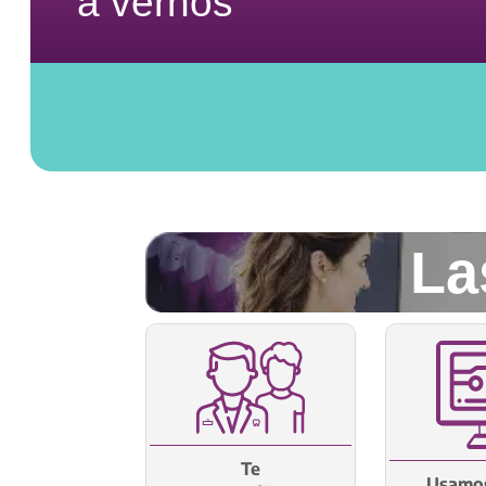
a vernos
La
Te
Usamos