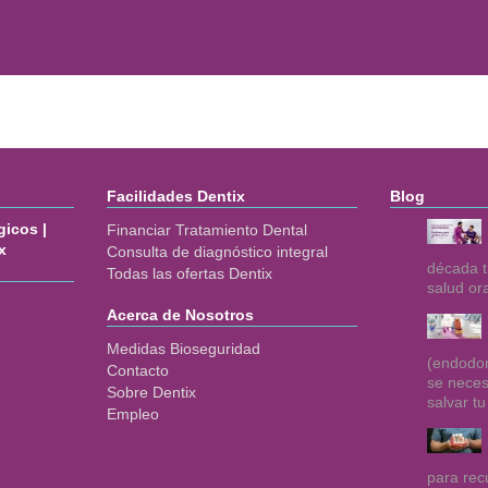
Facilidades Dentix
Blog
icos |
Financiar Tratamiento Dental
x
Consulta de diagnóstico integral
década t
Todas las ofertas Dentix
salud or
Acerca de Nosotros
Medidas Bioseguridad
(endodon
Contacto
se neces
Sobre Dentix
salvar tu
Empleo
para rec