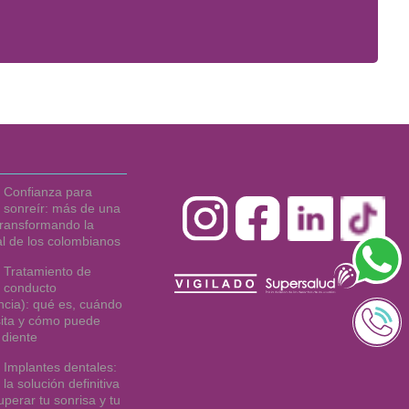
Confianza para
sonreír: más de una
ransformando la
al de los colombianos
Tratamiento de
conducto
cia): qué es, cuándo
ita y cómo puede
 diente
Implantes dentales:
la solución definitiva
uperar tu sonrisa y tu