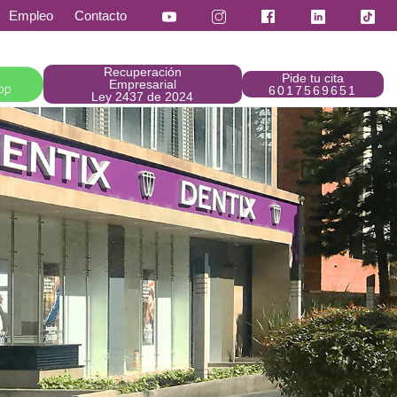
Empleo
Contacto
Recuperación
Pide tu cita
Empresarial
6017569651
Ley 2437 de 2024