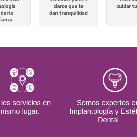
nología
claros que te
cuidar t
 darte
dan tranquilidad
ianza
los servicios en
Somos expertos e
 mismo lugar.
Implantología y Esté
Dental