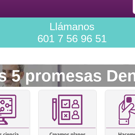
Llámanos
601 7 56 96 51
s 5 promesas Den
 ciencia
Creamos planes
Hacemo