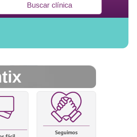
Buscar clínica
tix
Seguimos
s fácil