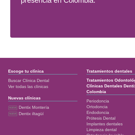
presencia en Colombia.
Escoge tu clínica
Tratamientos dentales
Tratamientos Odontológ
Buscar Clínica Dental
Clínicas Dentales Denti
Ver todas las clínicas
Colombia
Nuevas clínicas
Periodoncia
Ortodoncia
Dentix Montería
Endodoncia
Dentix iItagüí
Prótesis Dental
Implantes dentales
Limpieza dental