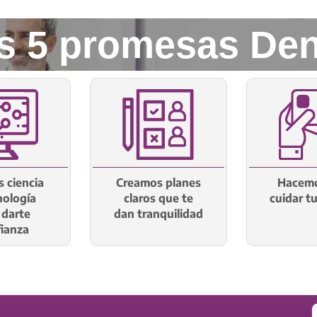
s 5 promesas Den
 ciencia
Creamos planes
Hacemo
nología
claros que te
cuidar t
 darte
dan tranquilidad
ianza