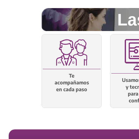
La
Te
Usamos
acompañamos
y tec
en cada paso
para
conf