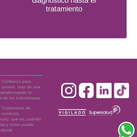
diagnóstico hasta el
tratamiento
Confianza para
sonreír: más de una
ransformando la
al de los colombianos
Tratamiento de
conducto
cia): qué es, cuándo
ita y cómo puede
 diente