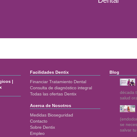
Dental
Facilidades Dentix
Blog
icos |
Financiar Tratamiento Dental
x
Consulta de diagnóstico integral
década t
Todas las ofertas Dentix
salud or
Acerca de Nosotros
Medidas Bioseguridad
(endodon
Contacto
se neces
Sobre Dentix
salvar tu
Empleo