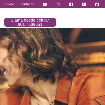
Empleo
Contacto
Llama desde celular
601 7569651