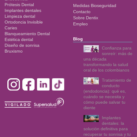
Prótesis Dental
Medidas Bioseguridad
Implantes dentales
Contacto
Limpieza dental
Sobre Dentix
Ortodoncia Invisible
Empleo
Caries
Blanqueamiento Dental
Blog
Estética dental
Diseño de sonrisa
Confianza para
Bruxismo
sonreír: más de
una década
transformando la salud
oral de los colombianos
Tratamiento de
conducto
(endodoncia): qué es,
cuándo se necesita y
cómo puede salvar tu
diente
Implantes
dentales: la
solución definitiva para
recuperar tu sonrisa y tu