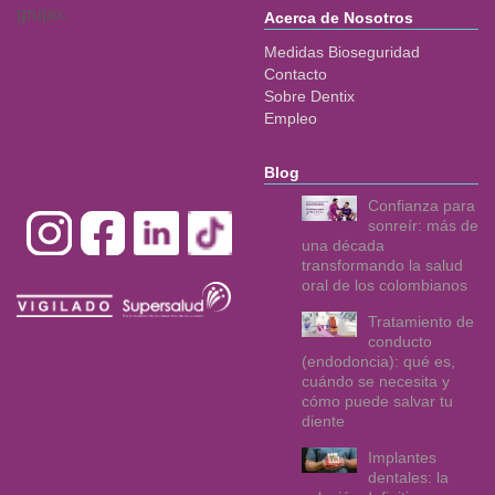
grupo.
Acerca de Nosotros
Medidas Bioseguridad
Contacto
Sobre Dentix
Empleo
Blog
Confianza para
sonreír: más de
una década
transformando la salud
oral de los colombianos
Tratamiento de
conducto
(endodoncia): qué es,
cuándo se necesita y
cómo puede salvar tu
diente
Implantes
dentales: la