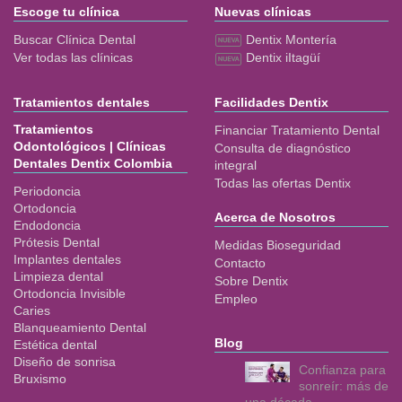
Escoge tu clínica
Nuevas clínicas
Buscar Clínica Dental
Dentix Montería
Ver todas las clínicas
Dentix iItagüí
Tratamientos dentales
Facilidades Dentix
Tratamientos
Financiar Tratamiento Dental
Odontológicos | Clínicas
Consulta de diagnóstico
Dentales Dentix Colombia
integral
Todas las ofertas Dentix
Periodoncia
Ortodoncia
Acerca de Nosotros
Endodoncia
Prótesis Dental
Medidas Bioseguridad
Implantes dentales
Contacto
Limpieza dental
Sobre Dentix
Ortodoncia Invisible
Empleo
Caries
Blanqueamiento Dental
Blog
Estética dental
Diseño de sonrisa
Confianza para
Bruxismo
sonreír: más de
una década