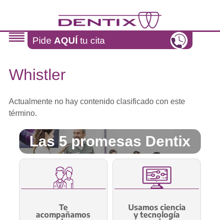
Pasar al contenido principal
Pide
AQUÍ
tu cita
Whistler
Actualmente no hay contenido clasificado con este
término.
Las 5 promesas Dentix
Te
Usamos ciencia
acompañamos
y tecnología