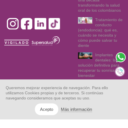
transformando la salud
oral de los colombianos
Tratamiento de
conducto
(endodoncia): qué es,
cuándo se necesita y
cómo puede salvar tu
diente
Implantes
dentales: la
solución definitiva para
recuperar tu sonrisa y tu
bienestar
Queremos mejorar experiencia de navegación. Para ello
utilizamos Cookies propias y de terceros. Si continúas
navegando consideramos que aceptas su uso.
Más información
Acepto
© Dentix 2021.
Mapa web
Aviso legal
Privacidad
Todos los
derechos
reservados.