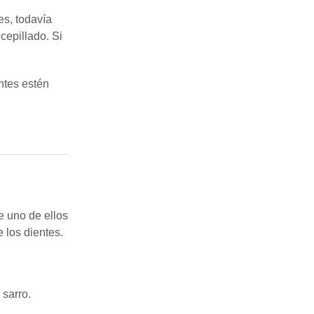
es, todavía
cepillado. Si
ntes estén
e uno de ellos
 los dientes.
 sarro.