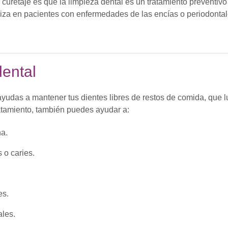
el curetaje es que la limpieza dental es un tratamiento preventivo
ealiza en pacientes con enfermedades de las encías o periodontal
dental
e ayudas a mantener tus dientes libres de restos de comida, que 
ratamiento, también puedes ayudar a:
na.
 o caries.
es.
ales.