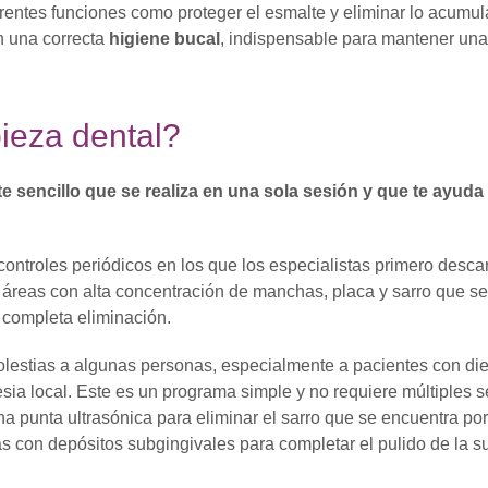
erentes funciones como proteger el esmalte y eliminar lo acumula
on una correcta
higiene bucal
, indispensable para mantener una
ieza dental?
 sencillo que se realiza en una sola sesión y que te ayuda 
ontroles periódicos en los que los especialistas primero descar
n áreas con alta concentración de manchas, placa y sarro que s
 completa eliminación.
lestias a algunas personas, especialmente a pacientes con di
esia local. Este es un programa simple y no requiere múltiples s
na punta ultrasónica para eliminar el sarro que se encuentra po
as con depósitos subgingivales para completar el pulido de la su