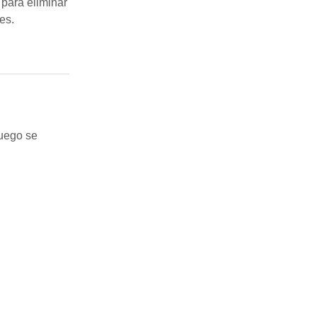
 para eliminar
es.
luego se