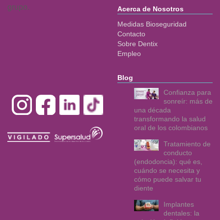
grupo.
Acerca de Nosotros
Medidas Bioseguridad
Contacto
Sobre Dentix
Empleo
Blog
Confianza para
sonreír: más de
una década
transformando la salud
oral de los colombianos
Tratamiento de
conducto
(endodoncia): qué es,
cuándo se necesita y
cómo puede salvar tu
diente
Implantes
dentales: la