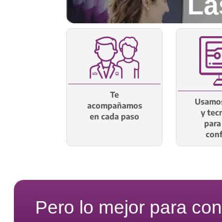
La
Te
Usamos
acompañamos
y tec
en cada paso
para
conf
Pero lo mejor para co