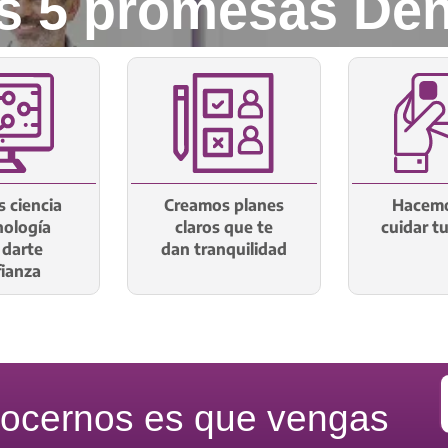
s 5 promesas Den
 ciencia
Creamos planes
Hacemo
nología
claros que te
cuidar t
 darte
dan tranquilidad
ianza
nocernos es que vengas