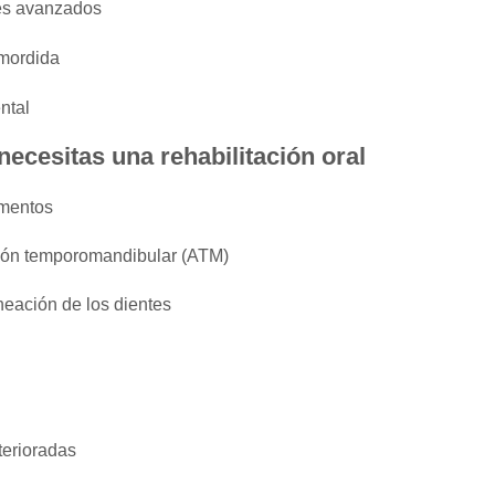
es
avanzados
 mordida
ntal
ecesitas una rehabilitación oral
imentos
ación temporomandibular (ATM)
neación de los dientes
terioradas