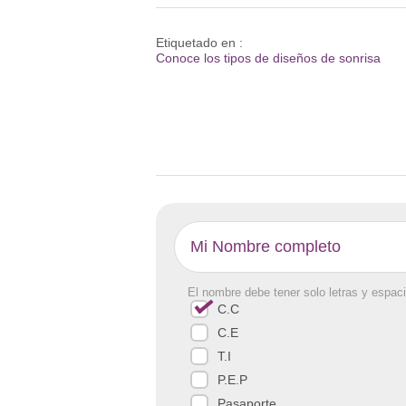
Etiquetado en :
Conoce los tipos de diseños de sonrisa
El nombre debe tener solo letras y espaci
C.C
C.E
T.I
P.E.P
Pasaporte