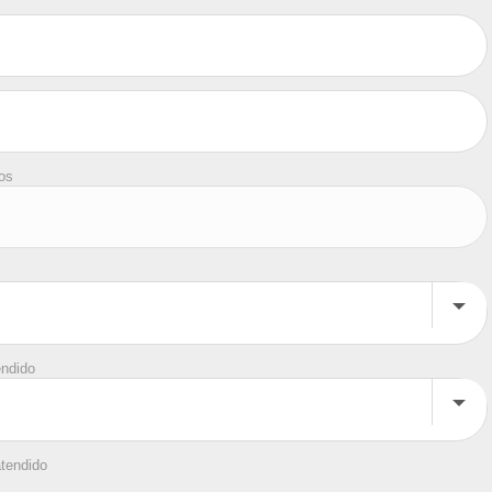
tos
endido
atendido