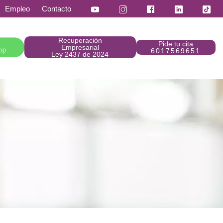
Empleo
Contacto
Recuperación
Pide tu cita
Empresarial
6017569651
Ley 2437 de 2024