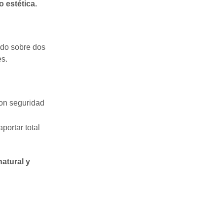
 estética.
ado sobre dos
es.
con seguridad
portar total
atural y