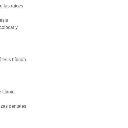
e las raíces
esis
ecolocar y
tesis híbrida
 titanio
ezas dentales.