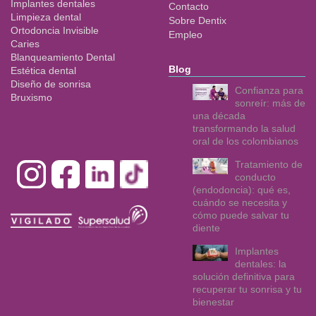
Implantes dentales
Contacto
Limpieza dental
Sobre Dentix
Ortodoncia Invisible
Empleo
Caries
Blanqueamiento Dental
Blog
Estética dental
Diseño de sonrisa
Confianza para
Bruxismo
sonreír: más de
una década
transformando la salud
oral de los colombianos
Tratamiento de
conducto
(endodoncia): qué es,
cuándo se necesita y
cómo puede salvar tu
diente
Implantes
dentales: la
solución definitiva para
recuperar tu sonrisa y tu
bienestar