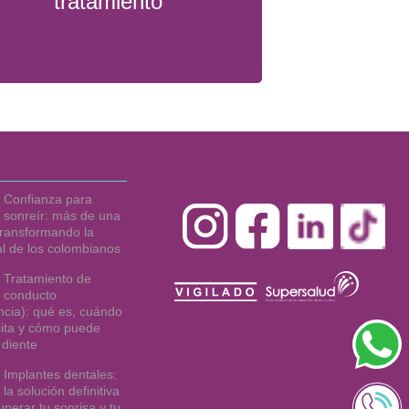
tratamiento
Confianza para
sonreír: más de una
ransformando la
al de los colombianos
Tratamiento de
conducto
cia): qué es, cuándo
ita y cómo puede
 diente
Implantes dentales:
la solución definitiva
uperar tu sonrisa y tu