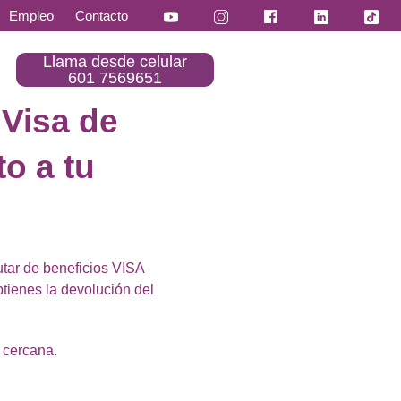
Empleo
Contacto
Llama desde celular
601 7569651
 Visa de
to a tu
rutar de beneficios VISA
tienes la devolución del
s cercana.