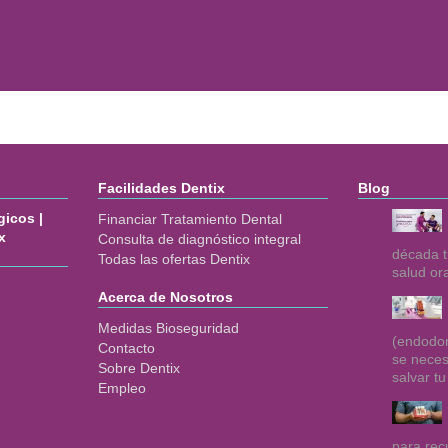
Facilidades Dentix
Blog
icos |
Financiar Tratamiento Dental
x
Consulta de diagnóstico integral
década t
Todas las ofertas Dentix
salud or
Acerca de Nosotros
Medidas Bioseguridad
(endodon
Contacto
se neces
Sobre Dentix
salvar tu
Empleo
para rec