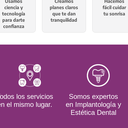
Usamos
Creamos
Hacemos
ciencia y
planes claros
fácil cuidar
tecnología
que te dan
tu sonrisa
para darte
tranquilidad
confianza
odos los servicios
Somos expertos
en el mismo lugar.
en Implantología y
Estética Dental