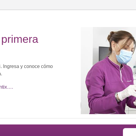
 primera
i. Ingresa y conoce cómo
a.
ntix….