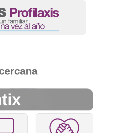
 cercana
tix