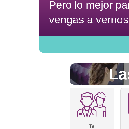
Pero lo mejor p
vengas a vernos
La
Te