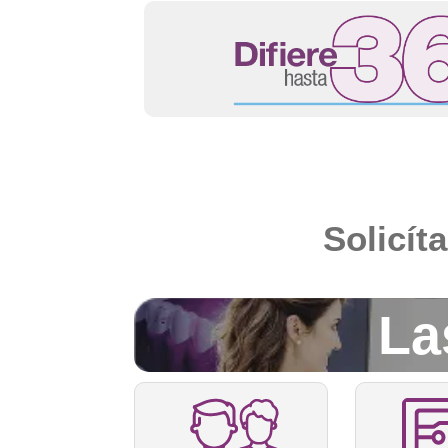
Solicít
La