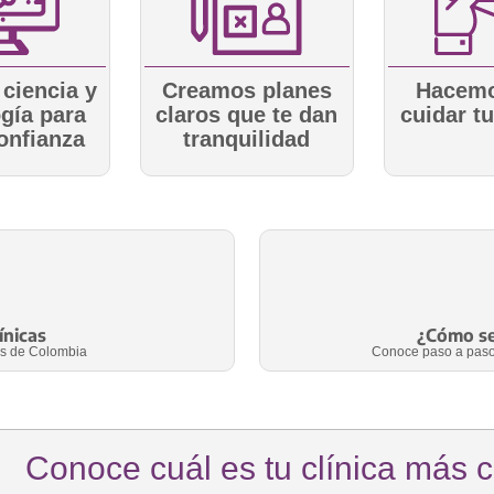
ciencia y
Creamos planes
Hacemo
gía para
claros que te dan
cuidar t
onfianza
tranquilidad
ínicas
¿Cómo ser
es de Colombia
Conoce paso a paso t
Conoce cuál es tu clínica más 