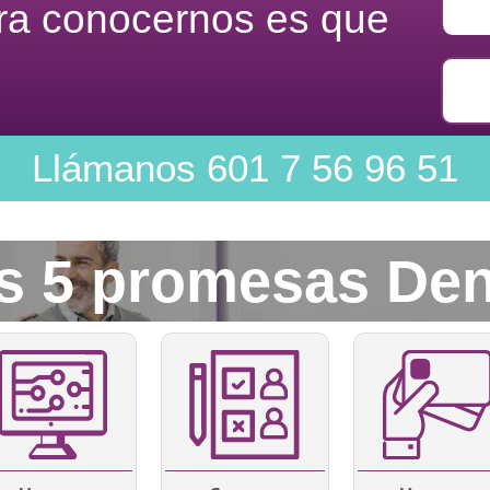
ara conocernos es que
Llámanos
601 7 56 96 51
s 5 promesas Den