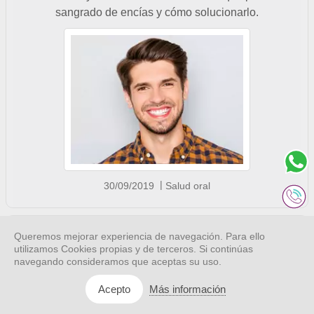
sangrado de encías y cómo solucionarlo.
30/09/2019
Salud oral
¿Por qué usar seda dental en
Queremos mejorar experiencia de navegación. Para ello
utilizamos Cookies propias y de terceros. Si continúas
tratamientos dentales?
navegando consideramos que aceptas su uso.
Más información
Acepto
La seda dental es fundamental para tener una higiene oral