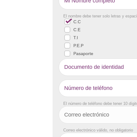
El nombre debe tener solo letras y espaci
C.C
C.E
T.I
P.E.P
Pasaporte
El número de teléfono debe tener 10 dígi
Correo electrónico válido, no obligatorio