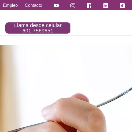
Empleo
Contacto
Llama desde celular
601 7569651