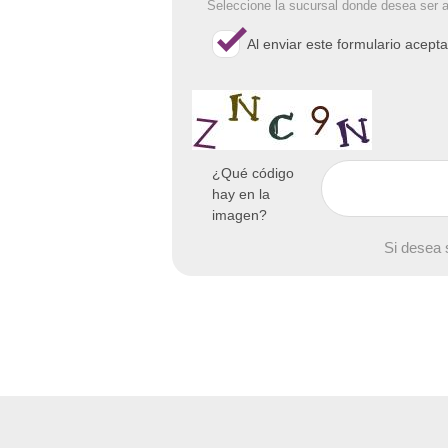
Seleccione la sucursal donde desea ser 
Al enviar este formulario acept
¿Qué código
hay en la
imagen?
Si desea 