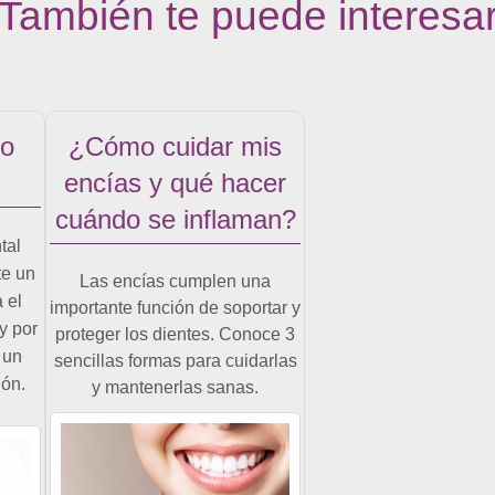
También te puede interesa
no
¿Cómo cuidar mis
encías y qué hacer
cuándo se inflaman?
tal
te un
Las encías cumplen una
 el
importante función de soportar y
y por
proteger los dientes. Conoce 3
 un
sencillas formas para cuidarlas
ión.
y mantenerlas sanas.