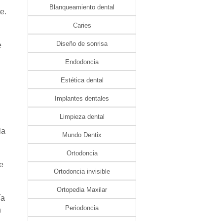
Blanqueamiento dental
e.
Caries
Diseño de sonrisa
e
Endodoncia
Estética dental
Implantes dentales
Limpieza dental
la
Mundo Dentix
Ortodoncia
e
Ortodoncia invisible
Ortopedia Maxilar
ía
Periodoncia
n