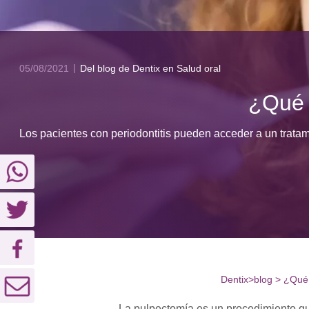
05/08/2021
Del blog de Dentix
en Salud oral
¿Qué 
Los pacientes con periodontitis pueden acceder a un trata
Dentix
>
blog
>
¿Qué 
La pulpectomía es un procedimiento qu