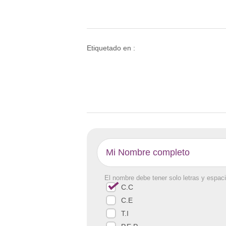
Etiquetado en :
El nombre debe tener solo letras y espaci
C.C
C.E
T.I