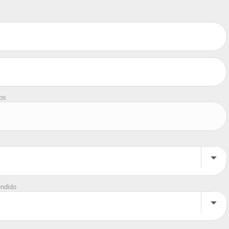
tos
endido