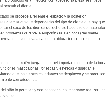
se ha producido una infección con absceso, la pieza se mueve
l percutir el diente.
ctado se procede a rellenar el espacio y la posterior
ersas alternativas que dependerán del tipo de diente que hay que
tivo. En el caso de los dientes de leche, se hace uso de materiale
sen problemas durante la erupción (salir en boca) del diente
es permanentes se lleva a cabo una obturación con cementado.
s de leche también juegan un papel importante dentro de la boc
unciones masticatorias, fonéticas y estéticas y guardan el
vitando que los dientes colindantes se desplacen y se produzc
amiento con ortodoncia.
del niño lo permitan y sea necesario, es importante realizar un
l diente.