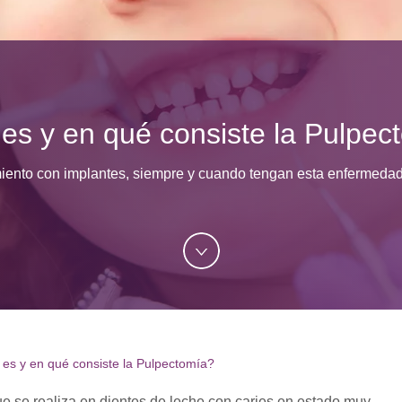
es y en qué consiste la Pulpec
miento con implantes, siempre y cuando tengan esta enfermedad
es y en qué consiste la Pulpectomía?
e se realiza en dientes de leche con caries en estado muy