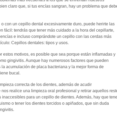
bien claro que, si tus encías sangran, hay un problema que deb
e o con un cepillo dental excesivamente duro, puede herirte las
n fácil: tendrás que tener más cuidado a la hora del cepillarte,
 encías e incluso comprándote un cepillo con las cerdas más
ículo: Cepillos dentales: tipos y usos.
r estos motivos, es posible que sea porque están inflamadas y
omo gingivitis. Aunque hay numerosos factores que pueden
s la acumulación de placa bacteriana y la mejor forma de
giene bucal.
impieza correcta de los dientes, además de acudir
os realice una limpieza oral profesional y retirar aquellos rest
 inaccesibles para un cepillo de dientes. Además, hay que tene
uismo o tener los dientes torcidos o apiñados, que sin duda
ngivitis.