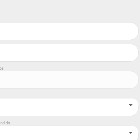
tos
endido