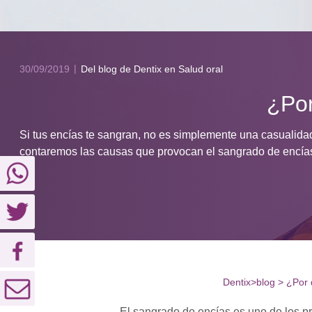
30/09/2019
Del blog de Dentix
en Salud oral
¿Por
Si tus encías te sangran, no es simplemente una casualidad
contaremos las causas que provocan el sangrado de encías
Dentix
>
blog
>
¿Por 
El sangrado de encías es uno de los p